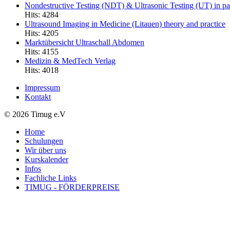
Nondestructive Testing (NDT) & Ultrasonic Testing (UT) in par
Hits: 4284
Ultrasound Imaging in Medicine (Litauen) theory and practice
Hits: 4205
Marktübersicht Ultraschall Abdomen
Hits: 4155
Medizin & MedTech Verlag
Hits: 4018
Impressum
Kontakt
© 2026 Timug e.V
Home
Schulungen
Wir über uns
Kurskalender
Infos
Fachliche Links
TIMUG - FÖRDERPREISE