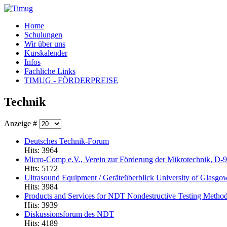
Home
Schulungen
Wir über uns
Kurskalender
Infos
Fachliche Links
TIMUG - FÖRDERPREISE
Technik
Anzeige #
Deutsches Technik-Forum
Hits: 3964
Micro-Comp e.V., Verein zur Förderung der Mikrotechnik, D-
Hits: 5172
Ultrasound Equipment / Geräteüberblick University of Glasgo
Hits: 3984
Products and Services for NDT Nondestructive Testing Metho
Hits: 3939
Diskussionsforum des NDT
Hits: 4189