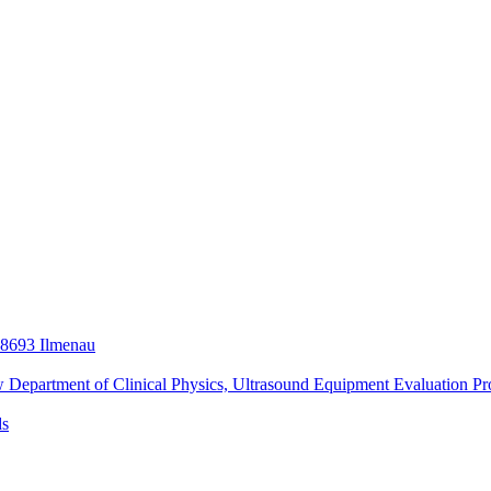
98693 Ilmenau
w Department of Clinical Physics, Ultrasound Equipment Evaluation 
ds